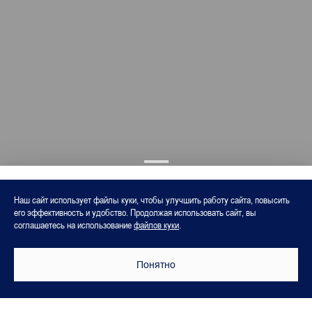
Наш сайт использует файлы куки, чтобы улучшить работу сайта, повысить
его эффективность и удобство. Продолжая использовать сайт, вы
соглашаетесь на использование
файлов куки
.
Понятно