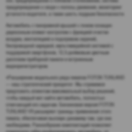
зон, предупреждение о лобовом столкновении, система
предупреждения о сходе с полосы движения, мониторинг
усталости водителя, а также шесть подушек безопасности.
Автомобиль с панорамной крышей с люком оснащен
двухзонным климат-контролем с функцией очистки
воздуха, вентиляцией и подогревом сидений,
беспроводной зарядкой, мультимедийной системой с
поддержкой смартфонов, 12,3-дюймовым цветным
дисплеем приборной панели и встроенным
видеорегистратором.
«Расширение модельного ряда пикапов FOTON TUNLAND
— наш стратегический приоритет. Мы стремимся
предложить клиентам максимальный выбор решений,
чтобы каждый мог найти автомобиль, полностью
отвечающий его задачам. Бензиновая версия FOTON
TUNLAND V9 расширяет границы применения этого
пикапа, обеспечивая высокую динамику там, где она
необходима. Разнообразие комплектаций позволяет
покупателю гибко конфигурировать автомобиль: от