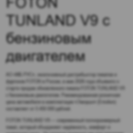
FOTON
TUNLAND V9 с
бензиновым
двигателем
АО «МБ РУС», эксклюзивный дистрибьютор пикапов и
фургонов FOTON в России, в мае 2026 года объявило о
старте продаж обновлённого пикапа FOTON TUNLAND V9
с бензиновым двигателем. Рекомендованная розничная
цена автомобиля в комплектации «Эмоушн» (Emotion)
составляет от 5 450 000 рублей.
FOTON TUNLAND V9 — современный полноразмерный
пикап, который объединяет надёжность, комфорт и