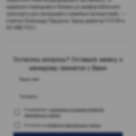
надёжного помощника в бизнесе до комфортабельного
транспорта для экспедиций и семейных путешествий», —
отметил Александр Паршутин, бренд-директор FOTON в
АО «МБ РУС».
Остались вопросы? Оставьте заявку и
менеджер свяжется с Вами
Ваше имя
Телефон
Я ознакомлен с
политикой в отношении обработки
персональных данных
Я согласен на
обработку персональных данных