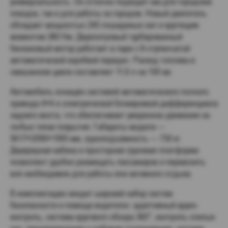
универсальность. Он отлично подходит как для городских
поездок, так и для работы за городом. Новый двигатель
обладает мощностью 245 лошадиных сил и крутящим
моментом 380 Нм. Двухлитровый турбированный
бензиновый мотор работает в паре с 8-ступенчатой
автоматической коробкой передач. Расход топлива в
смешанном цикле составляет 11,6 л на 100 км.
Автомобиль оснащён системой автоматического полного
привода 4×4 и электрической блокировкой дифференциала
заднего моста, что обеспечивает уверенное движение на
любых типах покрытия. Габариты модели —
5617×2090×1955 мм, грузоподъёмность — 730 кг.
Двухрядная кабина и просторная грузовая платформа
позволяют удобно размещать пассажиров и перевозить
всё необходимое для работы или активного отдыха.
В комплектацию входит широкий набор систем
безопасности и помощи водителю: адаптивный круиз-
контроль, система кругового обзора 360°, контроль слепых